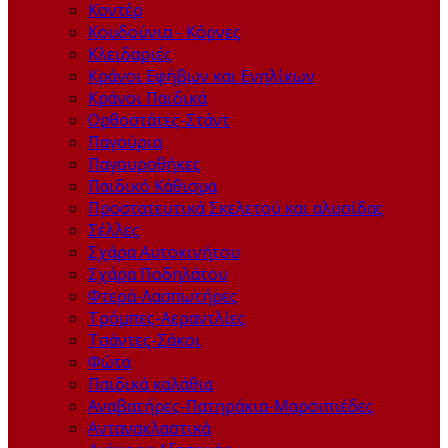
Kοντέρ
Κουδούνια - Κόρνες
Κλειδαριές
Κράνοι Εφήβων και Ενηλίκων
Κράνοι Παιδικά
Ορθοστάτες-Στάντ
Παγούρια
Παγουροθήκες
Παιδικό Κάθισμα
Προστατευτικά Σκελετού και αλυσίδας
Σέλλες
Σχάρα Αυτοκινήτου
Σχάρα Ποδηλάτου
Φτερά-Λασπωτήρες
Τρόμπες-Αεραντλίες
Τσάντες-Σάκοι
Φώτα
Παιδικά καλάθια
Αναβατήρες-Πατηράκια-Μαρσιπιέδες
Αντανακλαστικά