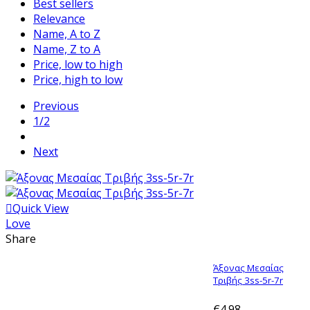
Best sellers
Relevance
Name, A to Z
Name, Z to A
Price, low to high
Price, high to low
Previous
1/2
Next
Quick View
Love
Share
Άξονας Μεσαίας
Τριβής 3ss-5r-7r
€4.98