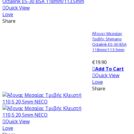
Quick View
Love
Share
Άξονες Μεσαίας
Τριβής Shimano
Octalink ES-30 BSA
118mm/113.5mm
€19.90
Add To Cart
Quick View
Love
Share
Quick View
Love