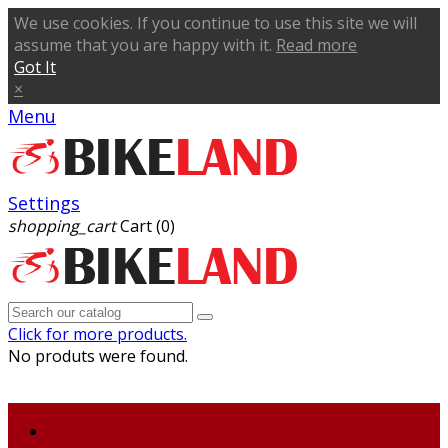
We use cookies. If you continue to use this site we will
assume that you are happy with it.
Read more
Got It
×
Menu
Settings
shopping_cart
Cart
(0)
Click for more products.
No produts were found.