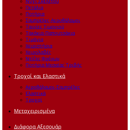
Νύχι Σκελετού
Πετάλια
Ποτήρια
Σαμπρέλες-Αεροθάλαμοι
Ταινίες Τιμονιού
Τακάκια-Παπουτσάκια
Τιμόνια
Χειριστήρια
Χειρολαβές
Ντίζες Φρένων
Ποτήρια Μεσαίας Τριβής
Τροχοί και Ελαστικά
Αεροθάλαμοι-Σαμπρέλες
Ελαστικά
Τροχοί
Μεταχειρισμένα
Διάφορα Αξεσουάρ