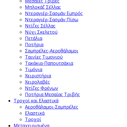
Μεσαιές Τριβές
Μπλοκάζ Σέλλας
Ντεραγιέρ-Σασμάν Εμπρός
Ντεραγιέρ-Σασμάν Πίσω
Ντίζες Σέλλας
Νύχι Σκελετού
Πετάλια
Ποτήρια
Σαμπρέλες-Αεροθάλαμοι
Ταινίες Τιμονιού
Τακάκια-Παπουτσάκια
Τιμόνια
Χειριστήρια
Χειρολαβές
Ντίζες Φρένων
Ποτήρια Μεσαίας Τριβής
Τροχοί και Ελαστικά
Αεροθάλαμοι-Σαμπρέλες
Ελαστικά
Τροχοί
Μεταχειρισμένα