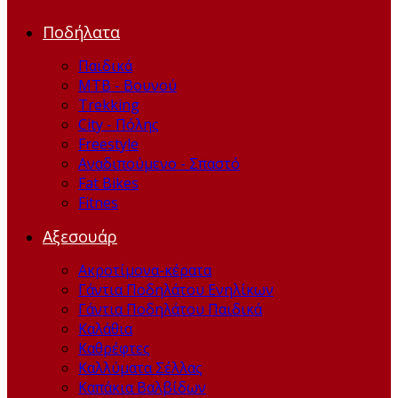
Ποδήλατα
Παιδικά
ΜΤΒ - Βουνού
Trekking
City - Πόλης
Freestyle
Αναδιπούμενο - Σπαστό
Fat Bikes
Fitnes
Αξεσουάρ
Ακροτίμονα-κέρατα
Γάντια Ποδηλάτου Ενηλίκων
Γάντια Ποδηλάτου Παιδικά
Καλάθια
Καθρέφτες
Καλλύματα Σέλλας
Καπάκια Βαλβίδων