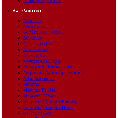
Διάφορα Αξεσουάρ
Ανταλακτικά
Αλυσίδες
Αναρτήσεις
Βοηθητικοί Τροχοί
Δαγκάνες
Δισκοβραχίονες
Δισκοπλάκες
Δισκόφρενα
Κασέτες-Ελεύθερα
Κολλητικά - Μπαλώματα
Λαιμοί και Αντάπτορες Λαιμού
Λεβιεδομανέτες
Μανέτες
Μεσαιές Τριβές
Μπλοκάζ Σέλλας
Ντεραγιέρ-Σασμάν Εμπρός
Ντεραγιέρ-Σασμάν Πίσω
Ντίζες Σέλλας