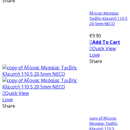
Share
Άξονας Μεσαίας
Τριβής Κλειστή 110,5
20,5mm NECO
€9.90
Add To Cart
Quick View
Love
Share
Quick View
Love
Share
copy of Άξονας
Μεσαίας Τριβής
Κλειστή 110,5