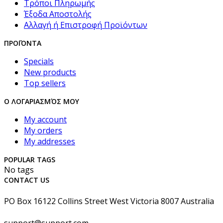
Τρόποι Πληρωμής
Έξοδα Αποστολής
Αλλαγή ή Επιστροφή Προϊόντων
ΠΡΟΪΌΝΤΑ
Specials
New products
Top sellers
Ο ΛΟΓΑΡΙΑΣΜΌΣ ΜΟΥ
My account
My orders
My addresses
POPULAR TAGS
No tags
CONTACT US
PO Box 16122 Collins Street West Victoria 8007 Australia