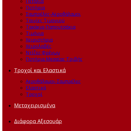
Πετάλια
Ποτήρια
Σαμπρέλες-Αεροθάλαμοι
Ταινίες Τιμονιού
Τακάκια-Παπουτσάκια
Τιμόνια
Χειριστήρια
Χειρολαβές
Ντίζες Φρένων
Ποτήρια Μεσαίας Τριβής
Τροχοί και Ελαστικά
Αεροθάλαμοι-Σαμπρέλες
Ελαστικά
Τροχοί
Μεταχειρισμένα
Διάφορα Αξεσουάρ