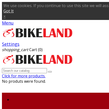
We use cookies. If you continue to use this site we will as
Got It
×
Menu
Settings
shopping_cart
Cart
(0)
Click for more products.
No produts were found.