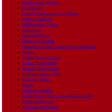
Κουδούνια - Κόρνες
Κλειδαριές
Κράνοι Εφήβων και Ενηλίκων
Κράνοι Παιδικά
Ορθοστάτες-Στάντ
Παγούρια
Παγουροθήκες
Παιδικό Κάθισμα
Προστατευτικά Σκελετού και αλυσίδας
Σέλλες
Σχάρα Αυτοκινήτου
Σχάρα Ποδηλάτου
Φτερά-Λασπωτήρες
Τρόμπες-Αεραντλίες
Τσάντες-Σάκοι
Φώτα
Παιδικά καλάθια
Αναβατήρες-Πατηράκια-Μαρσιπιέδες
Αντανακλαστικά
Διάφορα Αξεσουάρ