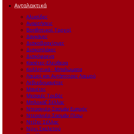
Ανταλακτικά
Αλυσίδες
Αναρτήσεις
Βοηθητικοί Τροχοί
Δαγκάνες
Δισκοβραχίονες
Δισκοπλάκες
Δισκόφρενα
Κασέτες-Ελεύθερα
Κολλητικά - Μπαλώματα
Λαιμοί και Αντάπτορες Λαιμού
Λεβιεδομανέτες
Μανέτες
Μεσαιές Τριβές
Μπλοκάζ Σέλλας
Ντεραγιέρ-Σασμάν Εμπρός
Ντεραγιέρ-Σασμάν Πίσω
Ντίζες Σέλλας
Νύχι Σκελετού