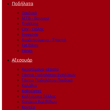
Ποδήλατα
Παιδικά
ΜΤΒ - Βουνού
Trekking
City - Πόλης
Freestyle
Αναδιπούμενο - Σπαστό
Fat Bikes
Fitnes
Αξεσουάρ
Ακροτίμονα-κέρατα
Γάντια Ποδηλάτου Ενηλίκων
Γάντια Ποδηλάτου Παιδικά
Καλάθια
Καθρέφτες
Καλλύματα Σέλλας
Καπάκια Βαλβίδων
Kοντέρ