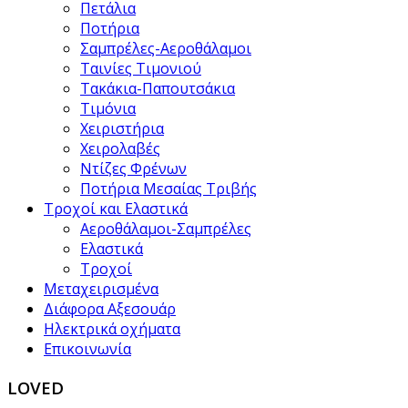
Πετάλια
Ποτήρια
Σαμπρέλες-Αεροθάλαμοι
Ταινίες Τιμονιού
Τακάκια-Παπουτσάκια
Τιμόνια
Χειριστήρια
Χειρολαβές
Ντίζες Φρένων
Ποτήρια Μεσαίας Τριβής
Τροχοί και Ελαστικά
Αεροθάλαμοι-Σαμπρέλες
Ελαστικά
Τροχοί
Μεταχειρισμένα
Διάφορα Αξεσουάρ
Ηλεκτρικά οχήματα
Επικοινωνία
LOVED