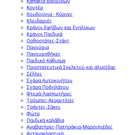
Καπάκια Βαλβίδων
Kοντέρ
Κουδούνια - Κόρνες
Κλειδαριές
Κράνοι Εφήβων και Ενηλίκων
Κράνοι Παιδικά
Ορθοστάτες-Στάντ
Παγούρια
Παγουροθήκες
Παιδικό Κάθισμα
Προστατευτικά Σκελετού και αλυσίδας
Σέλλες
Σχάρα Αυτοκινήτου
Σχάρα Ποδηλάτου
Φτερά-Λασπωτήρες
Τρόμπες-Αεραντλίες
Τσάντες-Σάκοι
Φώτα
Παιδικά καλάθια
Αναβατήρες-Πατηράκια-Μαρσιπιέδες
Αντανακλαστικά