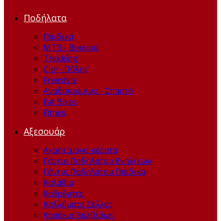
Ποδήλατα
Παιδικά
ΜΤΒ - Βουνού
Trekking
City - Πόλης
Freestyle
Αναδιπούμενο - Σπαστό
Fat Bikes
Fitnes
Αξεσουάρ
Ακροτίμονα-κέρατα
Γάντια Ποδηλάτου Ενηλίκων
Γάντια Ποδηλάτου Παιδικά
Καλάθια
Καθρέφτες
Καλλύματα Σέλλας
Καπάκια Βαλβίδων