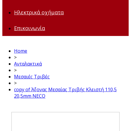
Ηλεκτρικά οχήματα
Επικοινωνία
Home
>
Ανταλακτικά
>
Μεσαιές Τριβές
>
copy of Άξονας Μεσαίας Τριβής Κλειστή 110,5
20,5mm NECO