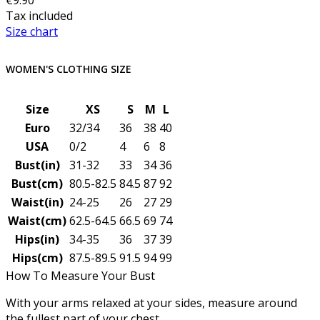
Tax included
Size chart
WOMEN'S CLOTHING SIZE
Size
XS
S
M
L
Euro
32/34
36
38
40
USA
0/2
4
6
8
Bust(in)
31-32
33
34
36
Bust(cm)
80.5-82.5
84.5
87
92
Waist(in)
24-25
26
27
29
Waist(cm)
62.5-64.5
66.5
69
74
Hips(in)
34-35
36
37
39
Hips(cm)
87.5-89.5
91.5
94
99
How To Measure Your Bust
With your arms relaxed at your sides, measure around
the fullest part of your chest.