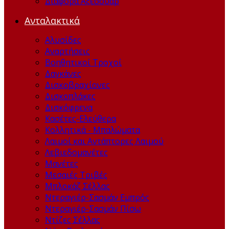
Διάφορα Αξεσουάρ
Ανταλακτικά
Αλυσίδες
Αναρτήσεις
Βοηθητικοί Τροχοί
Δαγκάνες
Δισκοβραχίονες
Δισκοπλάκες
Δισκόφρενα
Κασέτες-Ελεύθερα
Κολλητικά - Μπαλώματα
Λαιμοί και Αντάπτορες Λαιμού
Λεβιεδομανέτες
Μανέτες
Μεσαιές Τριβές
Μπλοκάζ Σέλλας
Ντεραγιέρ-Σασμάν Εμπρός
Ντεραγιέρ-Σασμάν Πίσω
Ντίζες Σέλλας