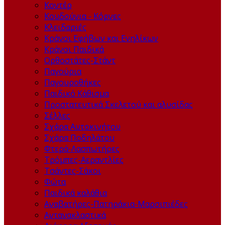
Kοντέρ
Κουδούνια - Κόρνες
Κλειδαριές
Κράνοι Εφήβων και Ενηλίκων
Κράνοι Παιδικά
Ορθοστάτες-Στάντ
Παγούρια
Παγουροθήκες
Παιδικό Κάθισμα
Προστατευτικά Σκελετού και αλυσίδας
Σέλλες
Σχάρα Αυτοκινήτου
Σχάρα Ποδηλάτου
Φτερά-Λασπωτήρες
Τρόμπες-Αεραντλίες
Τσάντες-Σάκοι
Φώτα
Παιδικά καλάθια
Αναβατήρες-Πατηράκια-Μαρσιπιέδες
Αντανακλαστικά