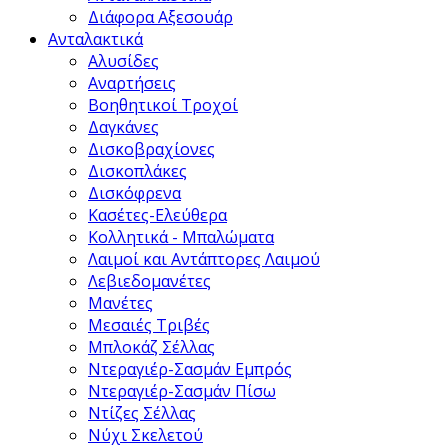
Διάφορα Αξεσουάρ
Ανταλακτικά
Αλυσίδες
Αναρτήσεις
Βοηθητικοί Τροχοί
Δαγκάνες
Δισκοβραχίονες
Δισκοπλάκες
Δισκόφρενα
Κασέτες-Ελεύθερα
Κολλητικά - Μπαλώματα
Λαιμοί και Αντάπτορες Λαιμού
Λεβιεδομανέτες
Μανέτες
Μεσαιές Τριβές
Μπλοκάζ Σέλλας
Ντεραγιέρ-Σασμάν Εμπρός
Ντεραγιέρ-Σασμάν Πίσω
Ντίζες Σέλλας
Νύχι Σκελετού