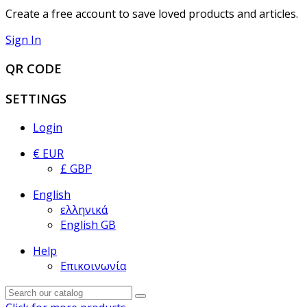
Create a free account to save loved products and articles.
Sign In
QR CODE
SETTINGS
Login
€ EUR
£ GBP
English
ελληνικά
English GB
Help
Επικοινωνία