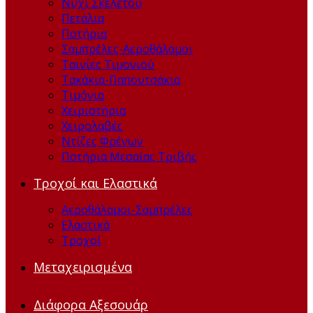
Νύχι Σκελετού
Πετάλια
Ποτήρια
Σαμπρέλες-Αεροθάλαμοι
Ταινίες Τιμονιού
Τακάκια-Παπουτσάκια
Τιμόνια
Χειριστήρια
Χειρολαβές
Ντίζες Φρένων
Ποτήρια Μεσαίας Τριβής
Τροχοί και Ελαστικά
Αεροθάλαμοι-Σαμπρέλες
Ελαστικά
Τροχοί
Μεταχειρισμένα
Διάφορα Αξεσουάρ