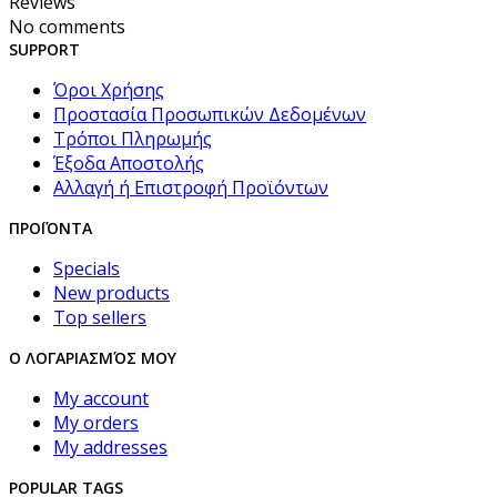
Reviews
No comments
SUPPORT
Όροι Χρήσης
Προστασία Προσωπικών Δεδομένων
Τρόποι Πληρωμής
Έξοδα Αποστολής
Αλλαγή ή Επιστροφή Προϊόντων
ΠΡΟΪΌΝΤΑ
Specials
New products
Top sellers
Ο ΛΟΓΑΡΙΑΣΜΌΣ ΜΟΥ
My account
My orders
My addresses
POPULAR TAGS