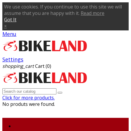
We use cookies. If you continue to use this site we will
assume that you are happy with it.
Read more
Got It
×
Menu
Settings
shopping_cart
Cart
(0)
Click for more products.
No produts were found.