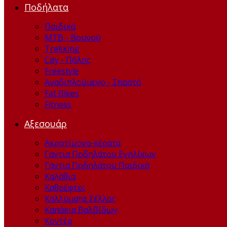
Ποδήλατα
Παιδικά
ΜΤΒ - Βουνού
Trekking
City - Πόλης
Freestyle
Αναδιπλούμενο - Σπαστό
Fat Bikes
Fitness
Αξεσουάρ
Ακροτίμονα-κέρατα
Γάντια Ποδηλάτου Ενηλίκων
Γάντια Ποδηλάτου Παιδικά
Καλάθια
Καθρέφτες
Καλλύματα Σέλλας
Καπάκια Βαλβίδων
Kοντέρ