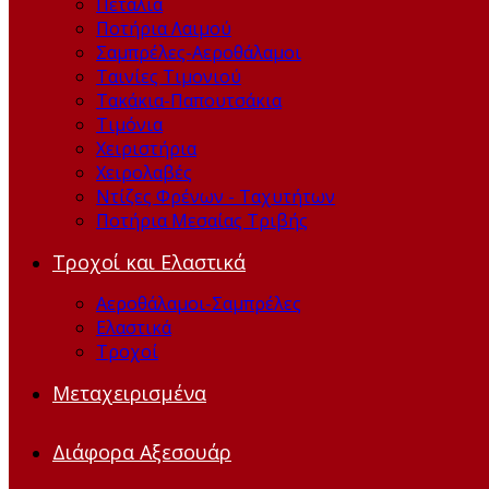
Πετάλια
Ποτήρια Λαιμού
Σαμπρέλες-Αεροθάλαμοι
Ταινίες Τιμονιού
Τακάκια-Παπουτσάκια
Τιμόνια
Χειριστήρια
Χειρολαβές
Ντίζες Φρένων - Ταχυτήτων
Ποτήρια Μεσαίας Τριβής
Τροχοί και Ελαστικά
Αεροθάλαμοι-Σαμπρέλες
Ελαστικά
Τροχοί
Μεταχειρισμένα
Διάφορα Αξεσουάρ