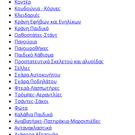
Kοντέρ
Κουδούνια - Κόρνες
Κλειδαριές
Κράνη Εφήβων και Ενηλίκων
Κράνη Παιδικά
Ορθοστάτες-Στάντ
Παγούρια
Παγουροθήκες
Παιδικό Κάθισμα
Προστατευτικά Σκελετού και αλυσίδας
Σέλλες
Σχάρα Αυτοκινήτου
Σχάρα Ποδηλάτου
Φτερά-Λασπωτήρες
Τρόμπες-Αεραντλίες
Τσάντες-Σάκοι
Φώτα
Καλάθια Παιδικά
Αναβατήρες-Πατηράκια-Μαρσιπιέδες
Αντανακλαστικά
Διάφορα Αξεσουάρ