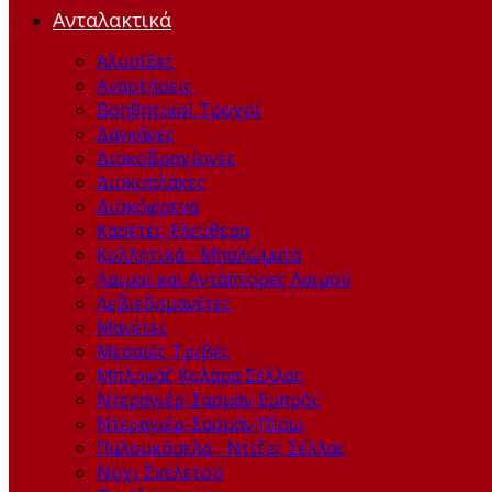
Ανταλακτικά
Αλυσίδες
Αναρτήσεις
Βοηθητικοί Τροχοί
Δαγκάνες
Δισκοβραχίονες
Δισκοπλάκες
Δισκόφρενα
Κασέτες-Ελεύθερα
Κολλητικά - Μπαλώματα
Λαιμοί και Αντάπτορες Λαιμού
Λεβιεδομανέτες
Μανέτες
Μεσαιές Τριβές
Μπλοκάζ Κολάρα Σέλλας
Ντεραγιέρ-Σασμάν Εμπρός
Ντεραγιέρ-Σασμάν Πίσω
Παλουκόσελα - Ντίζες Σέλλας
Νύχι Σκελετού