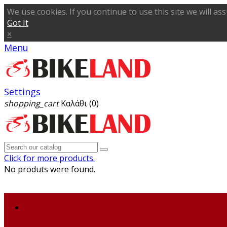
We use cookies. If you continue to use this site we will as
Got It
×
Menu
Settings
shopping_cart
Καλάθι
(0)
Click for more products.
No produts were found.