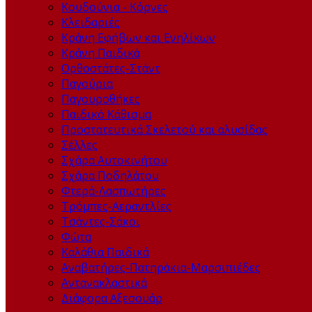
Κουδούνια - Κόρνες
Κλειδαριές
Κράνη Εφήβων και Ενηλίκων
Κράνη Παιδικά
Ορθοστάτες-Στάντ
Παγούρια
Παγουροθήκες
Παιδικό Κάθισμα
Προστατευτικά Σκελετού και αλυσίδας
Σέλλες
Σχάρα Αυτοκινήτου
Σχάρα Ποδηλάτου
Φτερά-Λασπωτήρες
Τρόμπες-Αεραντλίες
Τσάντες-Σάκοι
Φώτα
Καλάθια Παιδικά
Αναβατήρες-Πατηράκια-Μαρσιπιέδες
Αντανακλαστικά
Διάφορα Αξεσουάρ